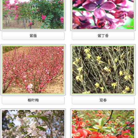
紫薇
紫丁香
榆叶梅
迎春