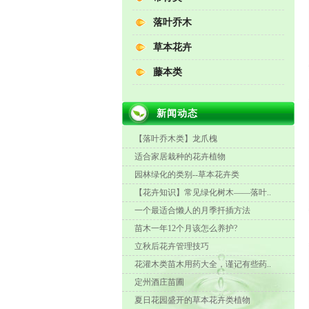
落叶乔木
草本花卉
藤本类
新闻动态
【落叶乔木类】龙爪槐
适合家居栽种的花卉植物
园林绿化的类别--草本花卉类
【花卉知识】常见绿化树木——落叶..
一个最适合懒人的月季扦插方法
苗木一年12个月该怎么养护?
立秋后花卉管理技巧
花灌木类苗木用药大全，谨记有些药..
定州酒庄苗圃
夏日花园盛开的草本花卉类植物