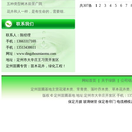
五种类型树木前景广阔
共
307
条
1
2
3
4
5
6
7
花卉和人一样，是有生命的，需要细..
联系我们
联系人：陈经理
手机：13663317169
手机：13513438611
网址：www.dingzhoumiaomu.com
地址：定州市大辛庄王习营开发区
定州苗圃专营：苗木花卉，绿化工程！
网站首页
|
关于绿荫
|
公司动
定州苗圃基地主营花灌木类、常青类、落叶乔木类、草本花卉类、藤本类等及承接
版权
©
定州苗圃基地 地址:定州市大辛庄开发区 手机：1351343
保定月嫂
玻璃钢管
保定卷帘门
电缆槽模