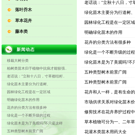
老话说：“立秋十八日，寸
落叶乔木
绿化苗木主要分为行道树、
草本花卉
园林绿化工程是在一定区域
藤本类
明确绿化苗木的作用
花卉的分类方法有很多种
新闻动态
绿化是一个不断升级的过程
移栽大树分类
绿化苗木是为了美观吗?不
柏树类苗木归于植物中抗病才能较强..
五种类型树木前景广阔
老话说：“立秋十八日，寸草都结籽..
五种类型树木前景广阔
绿化苗木主要分为行道树、
园林绿化工程是在一定区域
花卉和人一样，是有生命的
明确绿化苗木的作用
市场供求关系对绿化苗木价
花卉的分类方法有很多种
修剪技术在花卉养护过程中
绿化是一个不断升级的过程
草本植物可分为一、二年草
绿化苗木是为了美观吗?不只是这样
五种类型树木前景广阔
花灌木类苗木用药大全