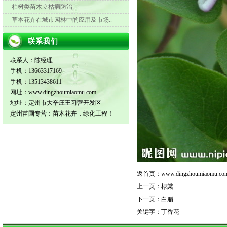
柏树类苗木立枯病防治
草本花卉在城市园林中的应用及市场..
联系我们
联系人：陈经理
手机：13663317169
手机：13513438611
网址：www.dingzhoumiaomu.com
地址：定州市大辛庄王习营开发区
定州苗圃专营：苗木花卉，绿化工程！
返首页：
www.dingzhoumiaomu.co
上一页：
棣棠
下一页：
白腊
关键字：
丁香花