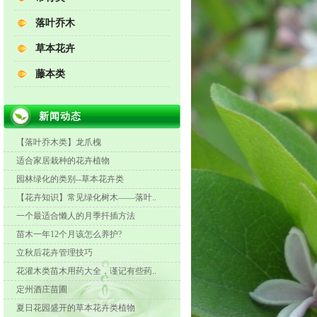
落叶乔木
草本花卉
藤本类
新闻动态
【落叶乔木类】龙爪槐
适合家居栽种的花卉植物
园林绿化的类别--草本花卉类
【花卉知识】常见绿化树木——落叶..
一个最适合懒人的月季扦插方法
苗木一年12个月该怎么养护?
立秋后花卉管理技巧
花灌木类苗木用药大全，谨记有些药..
定州酒庄苗圃
夏日花园盛开的草本花卉类植物