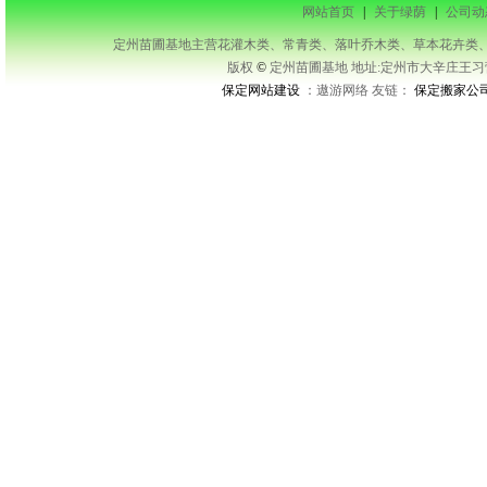
网站首页
|
关于绿荫
|
公司动
定州苗圃基地主营花灌木类、常青类、落叶乔木类、草本花卉类、藤本类等及承接
版权
©
定州苗圃基地 地址:定州市大辛庄王习营开发区
保定网站建设
：遨游网络 友链：
保定搬家公