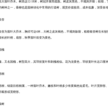
高大落叶乔木。树高达12-18米，树冠开展而疏散。树皮灰黑色，不规则开裂；枝细
的树种之一，垂柳也是园林绿化中常用的行道树，观赏价值较高，成本低廉，深受各
银杏
银杏为落叶大乔木，胸径可达4米，大树之皮灰褐色，不规则纵裂，粗糙银杏树生长较
细长的叶柄，扇形，秋季落叶前变为黄色。
国槐
槐，又名国槐，树型高大，其羽状复叶和刺槐相似。花为淡黄色，羽状复叶长达25厘
梧桐
梧桐，锦葵目梧桐属，一种落叶乔木。嫩枝和叶柄多少有黄褐色短柔毛。叶片宽卵形
部截形或宽楔形。
榆树