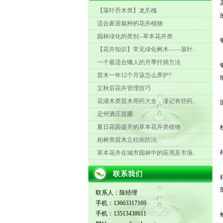
【落叶乔木类】龙爪槐
适合家居栽种的花卉植物
园林绿化的类别--草本花卉类
【花卉知识】常见绿化树木——落叶..
一个最适合懒人的月季扦插方法
苗木一年12个月该怎么养护?
立秋后花卉管理技巧
花灌木类苗木用药大全，谨记有些药..
定州酒庄苗圃
夏日花园盛开的草本花卉类植物
柏树类苗木立枯病防治
草本花卉在城市园林中的应用及市场..
联系我们
联系人：陈经理
手机：13663317169
手机：13513438611