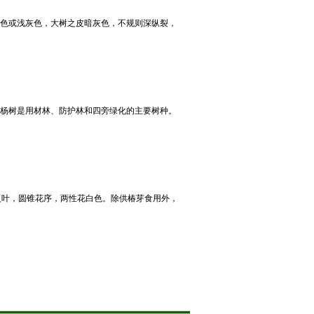
褐色或浅灰色，大树之皮暗灰色，不规则深纵裂，
。杨树是用材林、防护林和四旁绿化的主要树种。
复叶，圆锥花序，两性花白色。除供椿芽食用外，