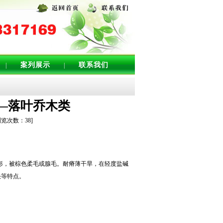
案列展示
联系我们
|
|
—落叶乔木类
浏览次数：
38
]
锥形，被棕色柔毛或腺毛。耐瘠薄干旱，在轻度盐碱
快等特点。