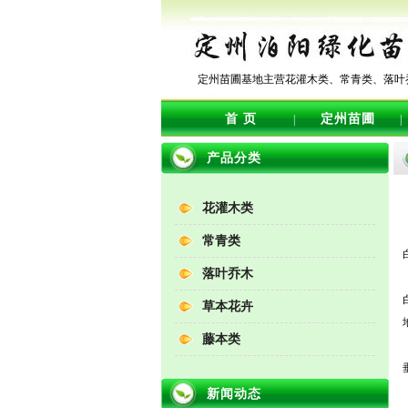
定州苗圃基地主营花灌木类、常青类、落叶
首 页
定州苗圃
|
|
产品分类
花灌木类
常青类
落叶乔木
草本花卉
藤本类
新闻动态