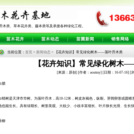
乔木类、草本花卉类、藤本类等及承接各种绿化工程。
苗木花卉
苗木动态
苗圃新闻
销售网络
|
|
|
当前位置：
首页
>
新闻动态
> 【花卉知识】常见绿化树木——落叶乔木类
【花卉知识】常见绿化树木—
[来源：原创]
[作者：aoutmy]
[日期：16-07-16]
[
白腊
白蜡树是天津市市树。为落叶乔木，高10-12米，树皮灰褐色，纵裂。芽阔卵形或圆
地也能生长。具有绿期长、树形美观、大枝少、小枝丰富细长、叶片狭长光滑、生长
垂柳