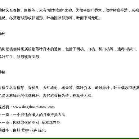
榆树又名春榆、白榆等，素有“榆木疙瘩”之称。为榆科落叶乔木，幼树树皮平滑，灰
粗糙。冬芽近球形或卵圆形。叶椭圆状卵形等，叶面平滑无毛。
杨树
杨树是杨柳科杨属植物落叶乔木的通称，包括了胡杨、白杨、棉白杨等，通称“杨树”
单叶互生，卵形或近圆形。
香椿
香椿又名香椿芽、香桩头、大红椿树、椿天等。落叶乔木，雌雄异株，叶呈偶数羽状
也是园林绿化的优选树种。古代称香椿为椿，称臭椿为樗。
返首页：
www.dingzhoumiaomu.com
上一页：
一个最适合懒人的月季扦插方法
下一页：
园林绿化的类别--草本花卉类
关键字：
白蜡
垂柳
花卉
绿化