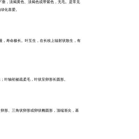
，下垂，淡褐黄色、淡褐色或带紫色，无毛。是常见
地绿化喜爱。
慢，寿命极长。叶互生，在长枝上辐射状散生，有
米；叶轴初被疏柔毛，叶状呈卵形长圆形。
、卵形、三角状卵形或卵状椭圆形，顶端渐尖，基