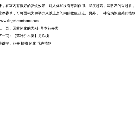
味，在室内有很好的驱蚊效果，对人体却没有毒副作用。温度越高，其散发的香越多，
蚊净香草，可将面积为10平方米以上房间内的蚊虫赶走。另外，一种名为除虫菊的植
www.dingzhoumiaomu.com
上一页：
园林绿化的类别--草本花卉类
下一页：
【落叶乔木类】龙爪槐
关键字：
花卉
植物
绿化
花卉植物