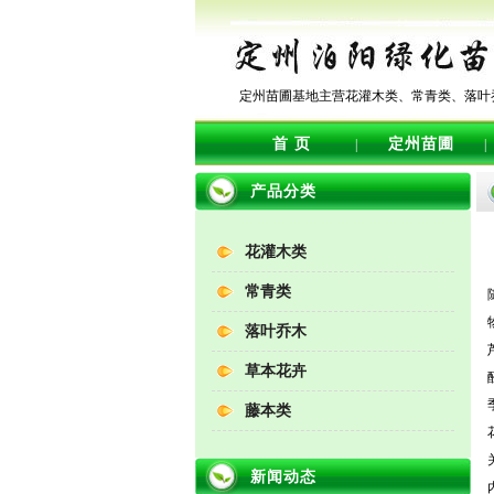
定州苗圃基地主营花灌木类、常青类、落叶
首 页
定州苗圃
|
|
产品分类
花灌木类
常青类
落叶乔木
草本花卉
藤本类
新闻动态