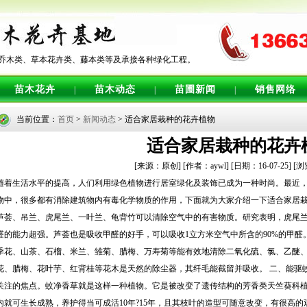
乔木类、草本花卉类、藤本类等及承接各种绿化工程。
苗木花卉
苗木动态
苗圃新闻
销售网络
|
|
|
当前位置：
首页
>
新闻动态
> 适合家居栽种的花卉植物
适合家居栽种的花卉
[来源：原创]
[作者：aywl]
[日期：16-07-25]
[
随着生活水平的提高，人们利用绿色植物进行居室绿化及装饰已成为一种时尚。最近
物中，很多都有消除建筑物内有毒化学物质的作用，下面就为大家介绍一下适合家居栽
芦荟、吊兰、虎尾兰、一叶兰、龟背竹可以清除空气中的有害物质。研究表明，虎尾兰
醛的能力超强。芦荟也是吸收甲醛的好手，可以吸收1立方米空气中所含的90%的甲醛
季花、山茶、石榴、米兰、雏菊、腊梅、万寿菊等能有效地清除二氧化硫、氯、乙醚、
花、腊梅、花叶芋、红背桂等花木是天然的除尘器，其纤毛能截留并吸收。 二、能驱
关注的焦点。蚊净香草就是这样一种植物。它是被改变了遗传结构的芳香类天竺葵科
内就可生长成熟，养护得当可成活10年?15年，且其枝叶的造型可随意改变，有很高