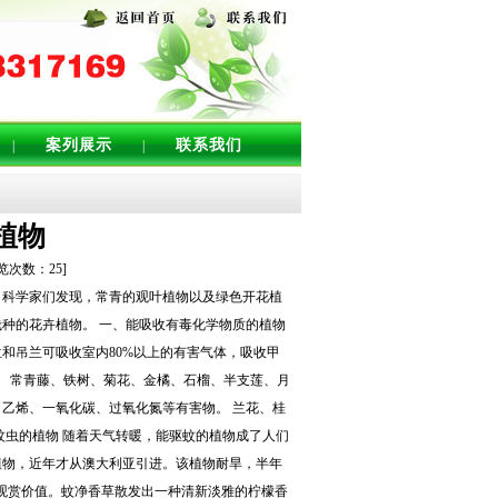
案列展示
联系我们
|
|
植物
浏览次数：
25
]
，科学家们发现，常青的观叶植物以及绿色开花植
种的花卉植物。 一、能吸收有毒化学物质的植物
和吊兰可吸收室内80%以上的有害气体，吸收甲
。 常青藤、铁树、菊花、金橘、石榴、半支莲、月
乙烯、一氧化碳、过氧化氮等有害物。 兰花、桂
蚊虫的植物 随着天气转暖，能驱蚊的植物成了人们
植物，近年才从澳大利亚引进。该植物耐旱，半年
的观赏价值。蚊净香草散发出一种清新淡雅的柠檬香