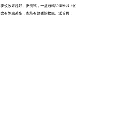
驱蚊效果越好。据测试，一盆冠幅30厘米以上的
物含有除虫菊酯，也能有效驱除蚊虫。返首页：