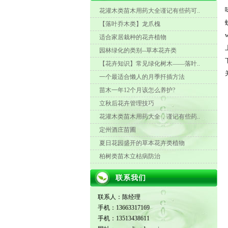
花灌木类苗木用药大全谨记有些药可..
【落叶乔木类】龙爪槐
适合家居栽种的花卉植物
园林绿化的类别--草本花卉类
【花卉知识】常见绿化树木——落叶..
一个最适合懒人的月季扦插方法
苗木一年12个月该怎么养护?
立秋后花卉管理技巧
花灌木类苗木用药大全，谨记有些药..
定州酒庄苗圃
夏日花园盛开的草本花卉类植物
柏树类苗木立枯病防治
联系我们
联系人：陈经理
手机：13663317169
手机：13513438611