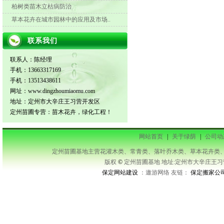
柏树类苗木立枯病防治
草本花卉在城市园林中的应用及市场..
联系我们
联系人：陈经理
手机：13663317169
手机：13513438611
网址：www.dingzhoumiaomu.com
地址：定州市大辛庄王习营开发区
定州苗圃专营：苗木花卉，绿化工程！
网站首页
|
关于绿荫
|
公司动
定州苗圃基地主营花灌木类、常青类、落叶乔木类、草本花卉类、藤本类等及承接
版权
©
定州苗圃基地 地址:定州市大辛庄王习营开发区
保定网站建设
：遨游网络 友链：
保定搬家公