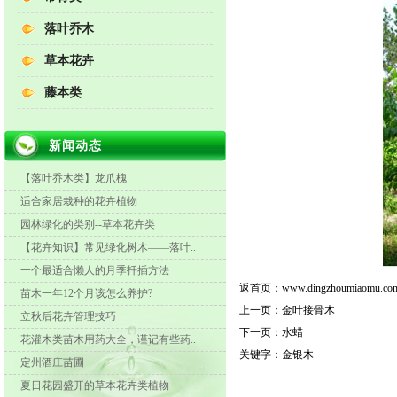
落叶乔木
草本花卉
藤本类
新闻动态
【落叶乔木类】龙爪槐
适合家居栽种的花卉植物
园林绿化的类别--草本花卉类
【花卉知识】常见绿化树木——落叶..
一个最适合懒人的月季扦插方法
返首页：
www.dingzhoumiaomu.co
苗木一年12个月该怎么养护?
上一页：
金叶接骨木
立秋后花卉管理技巧
下一页：
水蜡
花灌木类苗木用药大全，谨记有些药..
关键字：
金银木
定州酒庄苗圃
夏日花园盛开的草本花卉类植物