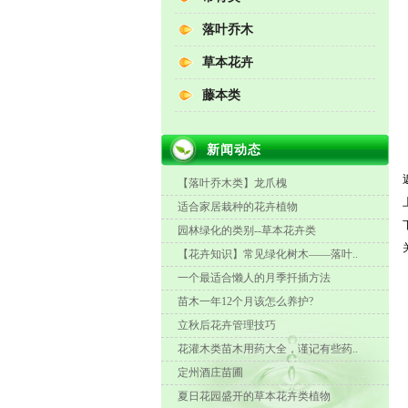
落叶乔木
草本花卉
藤本类
新闻动态
【落叶乔木类】龙爪槐
适合家居栽种的花卉植物
园林绿化的类别--草本花卉类
【花卉知识】常见绿化树木——落叶..
一个最适合懒人的月季扦插方法
苗木一年12个月该怎么养护?
立秋后花卉管理技巧
花灌木类苗木用药大全，谨记有些药..
定州酒庄苗圃
夏日花园盛开的草本花卉类植物