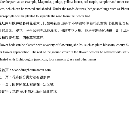
ake the park as an example, Magnolia, ginkgo, yellow locust, red maple, camphor and other tree
rees, which can be viewed and shaded. Under the roadside trees, hedge seedlings such as Phot
icrophylla will be planted to separate the road from the flower bed.
花坛内可以种植各种花灌木，比如梅花
假山制作
不锈钢铸件
铝箔真空袋
七孔梅花管
h
青保温泵
、樱花、丛生紫荆等观花灌木，用以赏花之用。花坛里剩余的地被，则可以
以植以麦冬草、四季草等草坪。
lower beds can be planted with a variety of flowering shrubs, such as plum blossom, cherry b
or flower appreciation. The rest of the ground cover in the flower bed can be covered with safflo
lanted with Ophiopogon japonicus, four seasons grass and other lawns.
返首页：
www.dingzhoumiaomu.com
上一页：
花卉的分类方法有很多种
下一页：
园林绿化工程是在一定区域
关键字：
花卉
草坪
苗木
绿化
绿化苗木