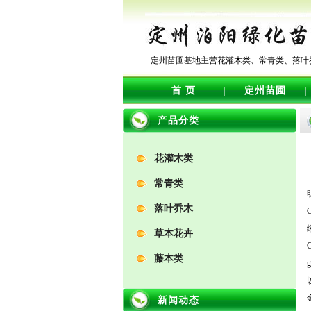
定州苗圃基地主营花灌木类、常青类、落叶
首 页
定州苗圃
|
|
产品分类
花灌木类
常青类
落叶乔木
C
草本花卉
G
藤本类
g
新闻动态