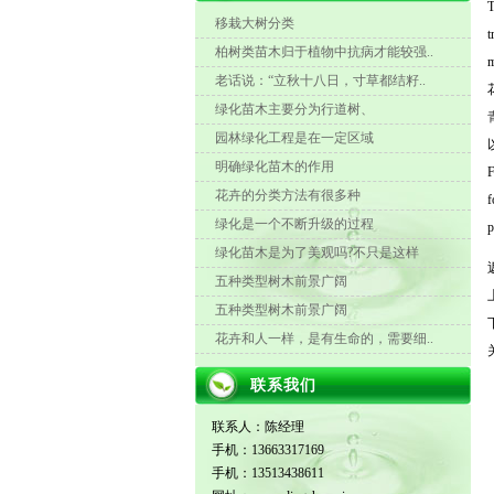
T
移栽大树分类
t
柏树类苗木归于植物中抗病才能较强..
m
老话说：“立秋十八日，寸草都结籽..
绿化苗木主要分为行道树、
园林绿化工程是在一定区域
明确绿化苗木的作用
F
花卉的分类方法有很多种
f
绿化是一个不断升级的过程
p
绿化苗木是为了美观吗?不只是这样
五种类型树木前景广阔
五种类型树木前景广阔
花卉和人一样，是有生命的，需要细..
联系我们
联系人：陈经理
手机：13663317169
手机：13513438611