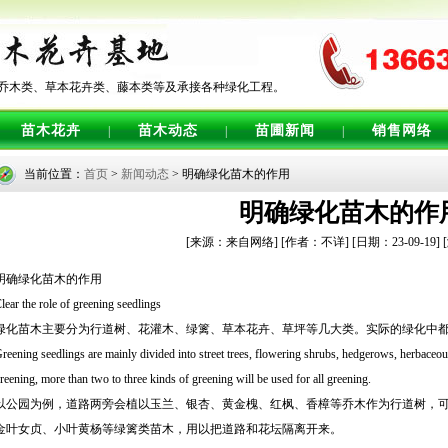
乔木类、草本花卉类、藤本类等及承接各种绿化工程。
苗木花卉
苗木动态
苗圃新闻
销售网络
|
|
|
当前位置：
首页
>
新闻动态
> 明确绿化苗木的作用
明确绿化苗木的作
[来源：来自网络]
[作者：不详]
[日期：23-09-19]
明确绿化苗木的作用
lear the role of greening seedlings
绿化苗木主要分为行道树、花灌木、绿篱、草本花卉、草坪等几大类。实际的绿化中
reening seedlings are mainly divided into street trees, flowering shrubs, hedgerows, herbaceous
reening, more than two to three kinds of greening will be used for all greening.
以公园为例，道路两旁会植以玉兰、银杏、黄金槐、红枫、香樟等乔木作为行道树，
金叶女贞、小叶黄杨等绿篱类苗木，用以把道路和花坛隔离开来。