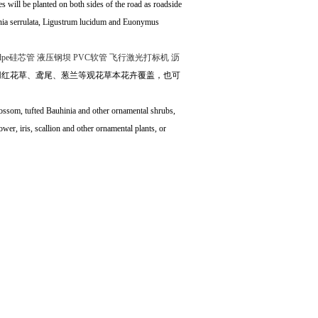
s will be planted on both sides of the road as roadside
inia serrulata, Ligustrum lucidum and Euonymus
dpe硅芯管
液压钢坝
PVC软管
飞行激光打标机
沥
用红花草、鸢尾、葱兰等观花草本花卉覆盖，也可
lossom, tufted Bauhinia and other ornamental shrubs,
wer, iris, scallion and other ornamental plants, or