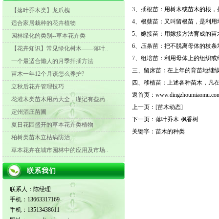
3、插根苗：用树木或苗木的根，
【落叶乔木类】龙爪槐
4、根蘖苗：又叫留根苗，是利用
适合家居栽种的花卉植物
5、嫁接苗：用嫁接方法育成的苗
园林绿化的类别--草本花卉类
6、压条苗：把不脱离母体的枝条
【花卉知识】常见绿化树木——落叶..
7、组培苗：利用母体上的组织或
一个最适合懒人的月季扦插方法
三、留床苗：在上年的育苗地继
苗木一年12个月该怎么养护?
四、移植苗：上述各种苗木，凡
立秋后花卉管理技巧
返首页：
www.dingzhoumiaomu.co
花灌木类苗木用药大全，谨记有些药..
上一页：
[苗木动态]
定州酒庄苗圃
下一页：
落叶乔木-枫香树
夏日花园盛开的草本花卉类植物
关键字：
苗木的种类
柏树类苗木立枯病防治
草本花卉在城市园林中的应用及市场..
联系我们
联系人：陈经理
手机：13663317169
手机：13513438611