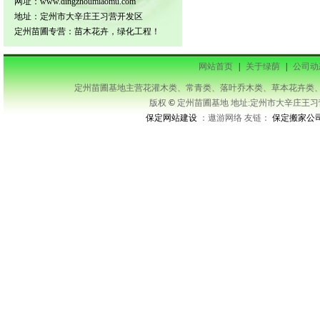
网址：www.dingzhoumiaomu.com
地址：定州市大辛庄王习营开发区
定州苗圃专营：苗木花卉，绿化工程！
网站首页
|
关于绿荫
|
公司动
定州苗圃基地主营花灌木类、常青类、落叶乔木类、草本花卉类、藤本类等及承接
版权
©
定州苗圃基地 地址:定州市大辛庄王习营开发区
保定网站建设
：遨游网络 友链：
保定搬家公