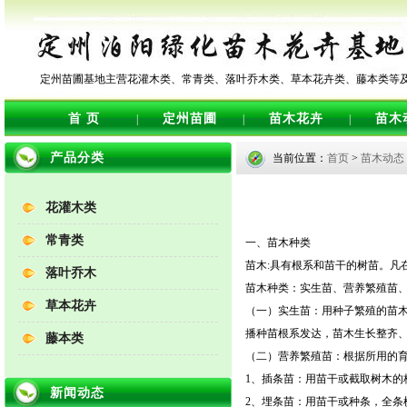
定州苗圃基地主营花灌木类、常青类、落叶乔木类、草本花卉类、藤本类等
首 页
定州苗圃
苗木花卉
苗木
|
|
|
产品分类
当前位置：
首页
>
苗木动态
花灌木类
常青类
一、苗木种类
苗木:具有根系和苗干的树苗。凡
落叶乔木
苗木种类：实生苗、营养繁殖苗
草本花卉
（一）实生苗：用种子繁殖的苗
播种苗根系发达，苗木生长整齐
藤本类
（二）营养繁殖苗：根据所用的育
1、插条苗：用苗干或截取树木的
新闻动态
2、埋条苗：用苗干或种条，全条