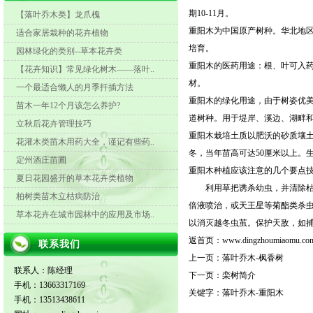
期10-11月。
【落叶乔木类】龙爪槐
重阳木为中国原产树种。华北地区
适合家居栽种的花卉植物
培育。
园林绿化的类别--草本花卉类
重阳木的医药用途：根、叶可入药
【花卉知识】常见绿化树木——落叶..
材。
一个最适合懒人的月季扦插方法
重阳木的绿化用途，由于树姿优
苗木一年12个月该怎么养护?
道树种。用于堤岸、溪边、湖畔
立秋后花卉管理技巧
重阳木栽培土质以肥沃的砂质壤
花灌木类苗木用药大全，谨记有些药..
冬，当年苗高可达50厘米以上。生
定州酒庄苗圃
重阳木种植应该注意的几个要点
夏日花园盛开的草本花卉类植物
利用草把诱杀幼虫，并清除枯枝落叶及
柏树类苗木立枯病防治
倍液喷治，或天王星等菊酯类杀
草本花卉在城市园林中的应用及市场..
以消灭越冬虫茧。保护天敌，如
返首页：
www.dingzhoumiaomu.co
联系我们
上一页：
落叶乔木-枫香树
联系人：陈经理
下一页：
栾树简介
手机：13663317169
关键字：
落叶乔木-重阳木
手机：13513438611