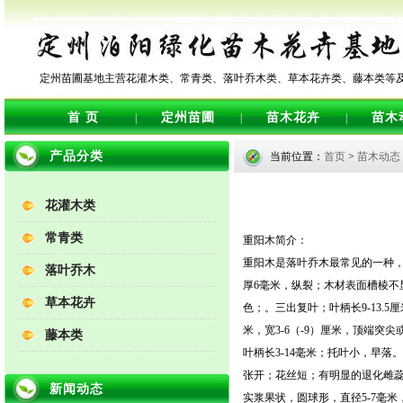
定州苗圃基地主营花灌木类、常青类、落叶乔木类、草本花卉类、藤本类等
首 页
定州苗圃
苗木花卉
苗木
|
|
|
产品分类
当前位置：
首页
>
苗木动态
花灌木类
常青类
重阳木简介：
重阳木是落叶乔木最常见的一种，
落叶乔木
厚6毫米，纵裂；木材表面槽棱
草本花卉
色；。三出复叶；叶柄长9-13.
米，宽3-6（-9）厘米，顶端突尖
藤本类
叶柄长3-14毫米；托叶小，早
张开；花丝短；有明显的退化雌蕊
新闻动态
实浆果状，圆球形，直径5-7毫米