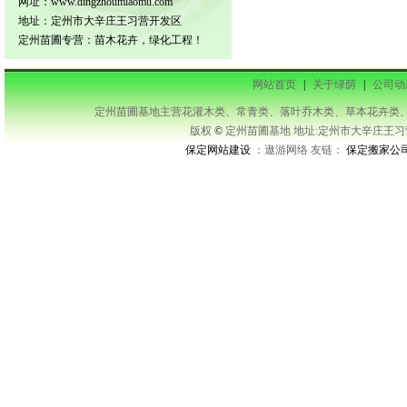
网址：www.dingzhoumiaomu.com
地址：定州市大辛庄王习营开发区
定州苗圃专营：苗木花卉，绿化工程！
网站首页
|
关于绿荫
|
公司动
定州苗圃基地主营花灌木类、常青类、落叶乔木类、草本花卉类、藤本类等及承接
版权
©
定州苗圃基地 地址:定州市大辛庄王习营开发区
保定网站建设
：遨游网络 友链：
保定搬家公