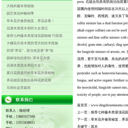
pests. 石硫合剂具有防病
大戟科藤本类植物
苗圃内使用间隔时间应在20天以
园艺类花种畅销季
醇、克螨特、西维因、速灭杀丁等
草本花卉修剪秘笈，养花必看！
sulfur mixture has a dual function pre
花灌木类苗木用药大全谨记
alkali copper sulfate) can not be use
推荐七种藤本类屋顶花园植物 巧搭屋..
mixture and lime sulfur mixture with 
大棚花卉苗木预防雪灾的技术措施
dicofol, gram mite, carbaryl, ding spe
所谓“养花”，那当然是要“养”啦
the fungicide mixtur
园林绿化的类别--草本花卉类
混用，更不宜与杀菌、杀虫的农
花灌木类苗木用药大全
果，也能增加对人的毒性，使用要注
夏日花园盛开的草本花卉类植物
pesticides such as beauveria bassiana,
养花就应该熟知各种花的花期
fungus, and active organic fertilizer 
the insecticidal, fungicide cannot mix
马尾松盆景裁剪
toxicity of people, use to pay attentio
联系我们
返首页：
www.dingzhoumiaomu.co
联系人：陈经理
上一页：
推荐七种藤本类屋顶花园
手机：13663317169
下一页：
草本花卉修剪秘笈，养
手机：13513438611
关键字：
苗木