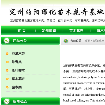
定州苗圃基地主营花灌木类、常青类、落叶乔木类、草本花卉类、藤本类等
首 页
定州苗圃
苗木花卉
苗木
|
|
|
产品分类
当前位置：
首页
>
新闻动态
花灌木类
常青类
治病害的主要农药有波尔多液、碱
落叶乔木
杀菌 ，主要作用是抑制或杀灭各类病菌。 Treatment 
carbendazim, bacteria, polyster Ann,
草本花卉
sterilization, main effec
藤本类
脲、灭幼脲3号、桃小灵、溴氰菊
control of main pesticide fenitrothion,
butyl speed culling, etc. This kind of 
新闻动态