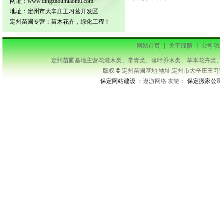
网址：www.dingzhoumiaomu.com
地址：定州市大辛庄王习营开发区
定州苗圃专营：苗木花卉，绿化工程！
网站首页
|
关于绿荫
|
公司动
定州苗圃基地主营花灌木类、常青类、落叶乔木类、草本花卉类、藤本类等及承接
版权
©
定州苗圃基地 地址:定州市大辛庄王习营开发区
保定网站建设
：遨游网络 友链：
保定搬家公