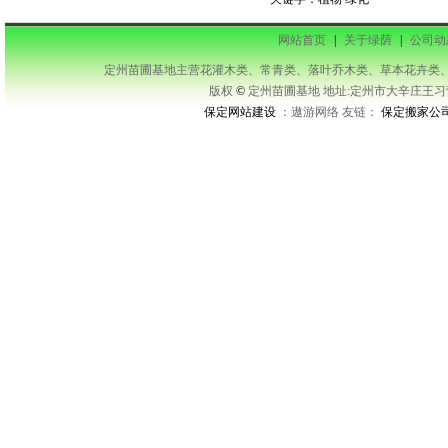
网站首页
|
关于绿荫
|
公司动
定州苗圃基地主营花灌木类、常青类、落叶乔木类、草本花卉类、藤本类等及承接
版权
©
定州苗圃基地 地址:定州市大辛庄王习营开发区
保定网站建设
：遨游网络 友链：
保定搬家公