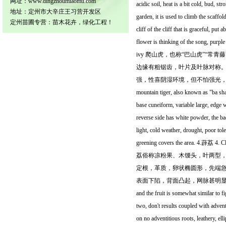
网址：www.dingzhoumiaomu.com
acidic soil, heat is a bit cold, bud, st
地址：定州市大辛庄王习营开发区
garden, it is used to climb the scaffo
定州苗圃专营：苗木花卉，绿化工程！
cliff of the cliff that is graceful, put 
flower is thinking of the song, purpl
ivy 爬山虎，也称“巴山虎”“
边缘有粗锯齿，叶片及叶脉对称
强，性喜阴湿环境，但不怕强光，
mountain tiger, also known as "ba shan
base cuneiform, variable large, edge w
reverse side has white powder, the back
light, cold weather, drought, poor tole
greening covers the a
荔俗称凉粉果、木馒头，叶两型
定根，革质，卵状椭圆形，先端急
表面下陷，背面凸起，网脉甚明显，呈蜂窝
and the fruit is somewhat similar to 
two, don't results coupled with adventi
on no adventitious roots, leathery, el