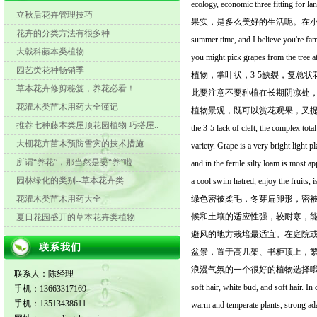
ecology, economic three f
立秋后花卉管理技巧
果实，是多么美好的生活呢。在小
花卉的分类方法有很多种
summer time, and I believe you're fami
大戟科藤本类植物
you might pick grapes from the tree
园艺类花种畅销季
植物，掌叶状，3-5缺裂，复总
草本花卉修剪秘笈，养花必看！
此要注意不要种植在长期阴凉处
花灌木类苗木用药大全谨记
植物景观，既可以赏花观果，又提供了纳凉游怨的
推荐七种藤本类屋顶花园植物 巧搭屋..
the 3-5 lack of cleft, the complex total
大棚花卉苗木预防雪灾的技术措施
variety. Grape is a very bright light p
所谓“养花”，那当然是要“养”啦
and in the fertile silty loam is most a
园林绿化的类别--草本花卉类
a cool swim hatred, enjoy th
花灌木类苗木用药大全
绿色密被柔毛，冬芽扁卵形，密
候和土壤的适应性强，较耐寒，
夏日花园盛开的草本花卉类植物
避风的地方栽培最适宜。在庭院
联系我们
盆景，置于高几架、书柜顶上，
浪漫气氛的一个很好的植物选择哦！ Deciduous clim
联系人：陈经理
soft hair, white bud, and soft hair. In
手机：13663317169
手机：13513438611
warm and temperate plants, strong adapt