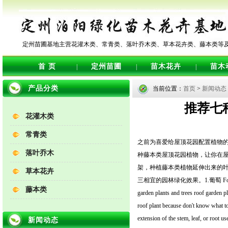
定州苗圃基地主营花灌木类、常青类、落叶乔木类、草本花卉类、藤本类等
首 页
定州苗圃
苗木花卉
苗木
|
|
|
产品分类
当前位置：
首页
>
新闻动态
推荐七
花灌木类
常青类
之前为喜爱给屋顶花园配置植物
落叶乔木
种藤本类屋顶花园植物，让你在
架，种植藤本类植物延伸出来的
草本花卉
三相宜的园林绿化效果。1.葡萄 For love to roof
藤本类
garden plants and trees roof garden p
roof plant because don't know what to 
extension of the stem, leaf, or root u
新闻动态