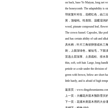
on back, base Ye Maiyan, long net vei
the honeycomb. The adaptability is 
羽状复叶对生，花橙红色，由三
荚，顶端钝。性喜阳、温暖湿润的环境，
wood, pinnate compound leaf, flowers o
The crown funnel. Capsules, like pods
and has certain ability of
具长柄；叶片三角状卵形或长三
刺，上面深绿色，被短毛，下面
宜选土层深厚、土质疏松、排水良好的砂壤土或壤土种植。 
thin, soft, soft hair. Large, long-hand
petiole or a rule under the division o
green with brown, below are short hair
little hardy, and is afraid of high tempe
返首页：
www.dingzhoumiaomu.co
上一页：
大棚花卉苗木预防雪灾
下一页：
花灌木类苗木用药大全
关键字：
植物
绿化