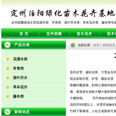
定州苗圃基地主营花灌木类、常青类、落叶乔木类、草本花卉类、藤本类等
首 页
定州苗圃
苗木花卉
苗木
|
|
|
产品分类
当前位置：
首页
>
新闻动态
花灌木类
常青类
及时赶雪，减轻冻害。大雪会压
落叶乔木
情况采取扫雪、铲雪、撒盐化雪
除棚内覆盖物，利用土壤相对较
草本花卉
施，避免发生连栋大棚大面积倒
藤本类
大棚倒塌。 毛竹林如何减轻雪
温回升到0度以上，冰雪开始融化
竹梢下垂着地，人站立地面就可
新闻动态