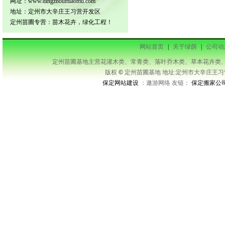
网址：www.dingzhoumiaomu.com
地址：定州市大辛庄王习营开发区
定州苗圃专营：苗木花卉，绿化工程！
网站首页
|
关于绿荫
|
公司动
定州苗圃基地主营花灌木类、常青类、落叶乔木类、草本花卉类、藤本类等及承接
版权
©
定州苗圃基地 地址:定州市大辛庄王习营开发区
保定网站建设
：遨游网络 友链：
保定搬家公