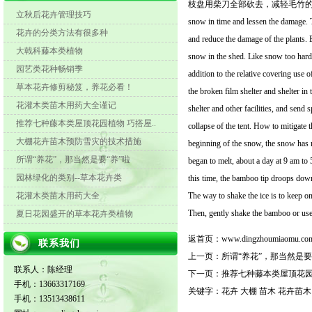
枝盘用柴刀全部砍去，减轻毛竹的载
立秋后花卉管理技巧
snow in time and lessen the damage. 
花卉的分类方法有很多种
and reduce the damage of the plants.
大戟科藤本类植物
snow in the shed. Like snow too hard,
园艺类花种畅销季
addition to the relative covering use 
草本花卉修剪秘笈，养花必看！
the broken film shelter and shelter in
花灌木类苗木用药大全谨记
shelter and other facilities, and send 
推荐七种藤本类屋顶花园植物 巧搭屋..
collapse of the tent. How to mitigate
大棚花卉苗木预防雪灾的技术措施
beginning of the snow, the snow has 
所谓“养花”，那当然是要“养”啦
began to melt, about a day at 9 am to 
园林绿化的类别--草本花卉类
this time, the bamboo tip droops down 
花灌木类苗木用药大全
The way to shake the ice is to keep o
Then, gently shake the bamboo or use a
夏日花园盛开的草本花卉类植物
返首页：
www.dingzhoumiaomu.co
联系我们
上一页：
所谓“养花”，那当然是要
联系人：陈经理
下一页：
推荐七种藤本类屋顶花园
手机：13663317169
关键字：
花卉
大棚
苗木
花卉苗木
手机：13513438611