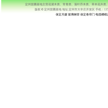
定州苗圃基地主营花灌木类、常青类、落叶乔木类、草本花卉类、藤本类等及承接
版权
©
定州苗圃基地 地址:定州市大辛庄开发区 手机：1351343
保定月嫂
玻璃钢管
保定卷帘门
电缆槽模