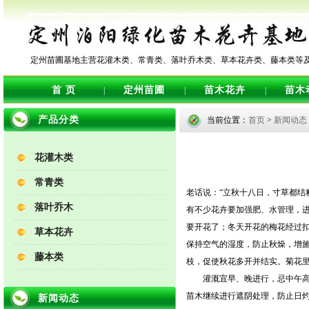
定州苗圃基地主营花灌木类、常青类、落叶乔木类、草本花卉类、藤本类等
首 页
定州苗圃
苗木花卉
苗木
|
|
|
产品分类
当前位置：
首页
>
新闻动态
花灌木类
常青类
老话说：“立秋十八日，寸草都结
落叶乔木
有不少花卉要加强肥、水管理，
要开花了；冬天开花的梅花经过
草本花卉
保持空气的湿度，防止秋燥，增
藤本类
枝，促使秋花多开并结实。菊花
灌溉宜早、晚进行，忌中午高
苗木继续进行遮阴处理，防止日
新闻动态