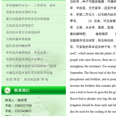
汉松等，种子可随采随播；可播
草本植物可分为一、二年草本、多年..
草、半枝莲、天竺葵等；适宜扦
花灌木类苗木用药大全
木，芽接二乔玉兰；以毛桃为砧
夏日花园盛开的草本花卉类植物
季等。 （4）压条。可压条繁
立秋后花卉管理技巧
草、玉簪、水伞草、鸢尾、菖蒲
花卉的分类方法有很多种
量的磷钾肥。 修剪摘芽 对红
大戟科藤本类植物
花败梗并适当缩剪，剪去病虫枝
园艺类花种畅销季
等。可采收的草本花卉种子有：芍药、半枝莲、凤仙花、牵
草本花卉修剪秘笈，养花必看！
seed", which means that the plants of 
花灌木类苗木用药大全谨记
people who raise flowers, there are a 
推荐七种藤本类屋顶花园植物 巧搭屋..
strengthens the resistance. For exampl
大棚花卉苗木预防雪灾的技术措施
September. The flower bud of the flowe
phosphorus and fertilizer, and to prot
所谓“养花”，那当然是要“养”啦
increase the fertilizer that contains 
联系我们
seen a bud to boost its growth) the 
flower bud is already very big, the dai
联系人：陈经理
irrigation should be done early and la
手机：13663317169
手机：13513438611
also be used for the cooling of the su