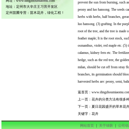
网址：www.dingzhoumiaomu.com
prevent the sun from burning, such as
地址：定州市大辛庄王习营开发区
peony and luo hansong. The seeds can
定州苗圃专营：苗木花卉，绿化工程！
herbs with herbs, half branches, geran
luo hansong. (3) grafting. In the purpl
root of the tree, and the tree is made
feather maple; It is the root stock, su
osmanthus, violet, red maple etc. (5) t
calamus, kidney fern etc. The fertiliz
hedge, such as the red tree, the golde
milan, should be cut off from stray fl
branches, its germination should blo
harvested herbs are: peony, semi, bal
返首页：
www.dingzhoumiaomu.co
上一页：
花卉的分类方法有很多
下一页：
夏日花园盛开的草本花
关键字：
花卉
网站首页
|
关于绿荫
|
公司动