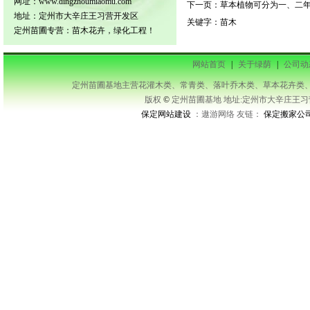
网址：www.dingzhoumiaomu.com
下一页：
草本植物可分为一、二
地址：定州市大辛庄王习营开发区
关键字：
苗木
定州苗圃专营：苗木花卉，绿化工程！
网站首页
|
关于绿荫
|
公司动
定州苗圃基地主营花灌木类、常青类、落叶乔木类、草本花卉类、藤本类等及承接
版权
©
定州苗圃基地 地址:定州市大辛庄王习营开发区
保定网站建设
：遨游网络 友链：
保定搬家公