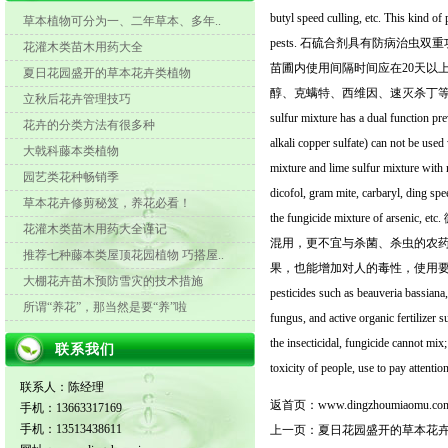
butyl speed culling, etc. This kind of 
草本植物可分为一、二年草本、多年..
pests. 石硫合剂具有防病
花灌木类苗木用药大全
苗圃内使用间隔时间应在20天以
夏日花园盛开的草本花卉类植物
醇、克螨特、西维因、速灭杀丁等
立秋后花卉管理技巧
sulfur mixture has a dual function pre
花卉的分类方法有很多种
alkali copper sulfate) can not be use
大戟科藤本类植物
mixture and lime sulfur mixture with 
园艺类花种畅销季
dicofol, gram mite, carbaryl, ding spe
草本花卉修剪秘笈，养花必看！
the fungicide mixtur
花灌木类苗木用药大全谨记
混用，更不宜与杀菌、杀虫的农
推荐七种藤本类屋顶花园植物 巧搭屋..
果，也能增加对人的毒性，使用要注
大棚花卉苗木预防雪灾的技术措施
pesticides such as beauveria bassiana,
所谓“养花”，那当然是要“养”啦
fungus, and active organic fertilizer 
the insecticidal, fungicide cannot mix
联系我们
toxicity of people, use to pay attentio
联系人：陈经理
返首页：
www.dingzhoumiaomu.co
手机：13663317169
手机：13513438611
上一页：
夏日花园盛开的草本花