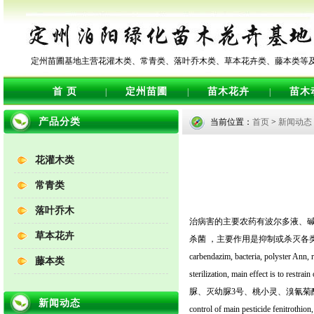
定州苗圃基地主营花灌木类、常青类、落叶乔木类、草本花卉类、藤本类等
首 页
定州苗圃
苗木花卉
苗木
|
|
|
产品分类
当前位置：
首页
>
新闻动态
花灌木类
常青类
落叶乔木
治病害的主要农药有波尔多液、碱
草本花卉
杀菌 ，主要作用是抑制或杀灭各类病菌。 Treatment 
carbendazim, bacteria, polyster Ann,
藤本类
sterilization, main effec
脲、灭幼脲3号、桃小灵、溴氰菊
新闻动态
control of main pesticide fenitrothion,